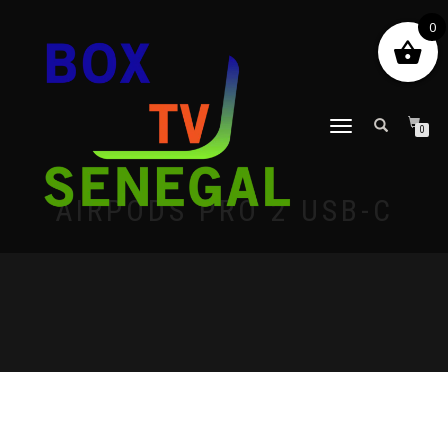
0
DÉPLIER
0
LA
NAVIGATION
AIRPODS PRO 2 USB-C