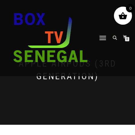
0
DÉPLIER
0
LA
NAVIGATION
APPLE AIRPODS (3RD
GENERATION)