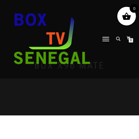
0
DÉPLIER
0
LA
NAVIGATION
BOX X96 MATE