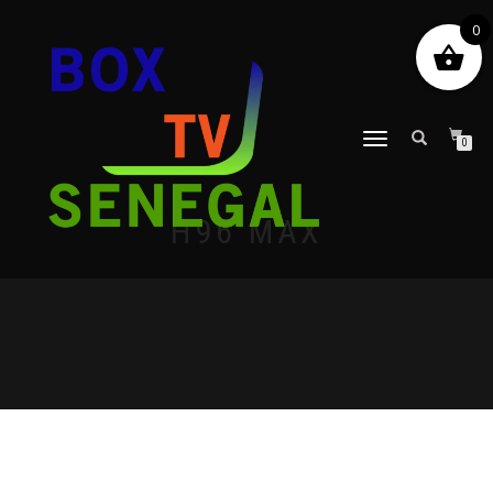
0
DÉPLIER
0
LA
NAVIGATION
H96 MAX