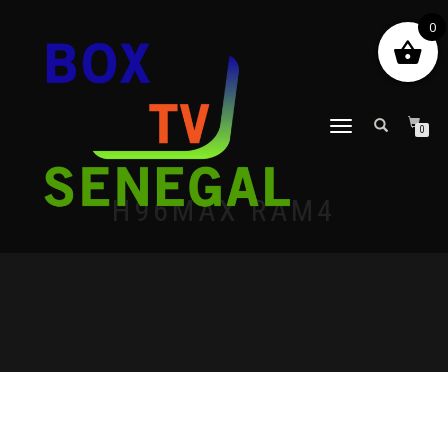
0
DÉPLIER
0
LA
NAVIGATION
H96MAX RAM4