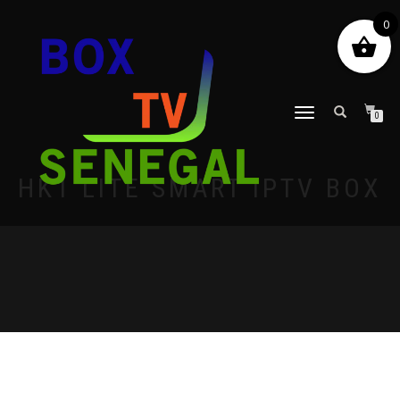
0
DÉPLIER
0
LA
NAVIGATION
HK1 LITE SMART IPTV BOX