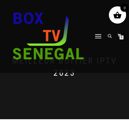
0
DÉPLIER
0
LA
NAVIGATION
MEILLEUR BOÎTIER IPTV
2023