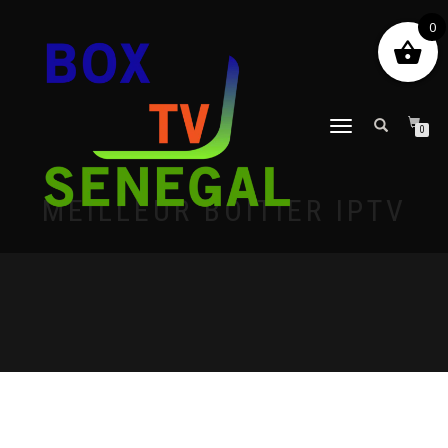
0
DÉPLIER
0
LA
NAVIGATION
MEILLEUR BOÎTIER IPTV