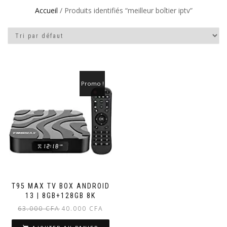
Accueil
/ Produits identifiés “meilleur boîtier iptv”
Promo !
T95 MAX TV BOX ANDROID
13 | 8GB+128GB 8K
Le
Le
63.000
CFA
40.000
CFA
prix
prix