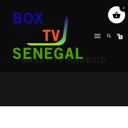
0
DÉPLIER
0
LA
NAVIGATION
SMART TV ANDROID