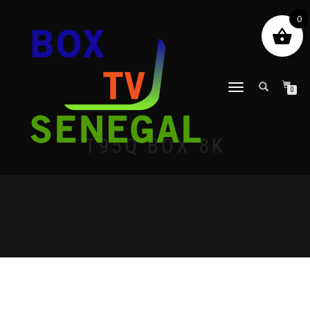
0
DÉPLIER
0
LA
NAVIGATION
T95Q BOX 8K