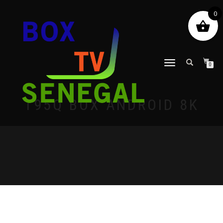
0
DÉPLIER
0
LA
NAVIGATION
T95Q BOX ANDROID 8K