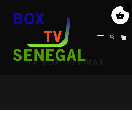
0
DÉPLIER
0
LA
NAVIGATION
TV BOX H96 MAX