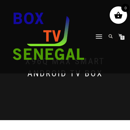
0
DÉPLIER
0
LA
NAVIGATION
X96Q MAX SMART
ANDROID TV BOX