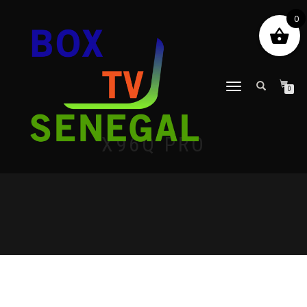
0
DÉPLIER
0
LA
NAVIGATION
X96Q PRO