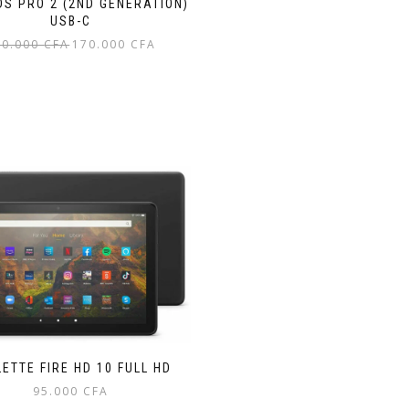
DS PRO 2 (2ND GENERATION)
USB-C
Le
Le
80.000
CFA
170.000
CFA
prix
prix
initial
actuel
était :
est :
180.000 CFA.
170.000 CFA.
ETTE FIRE HD 10 FULL HD
95.000
CFA