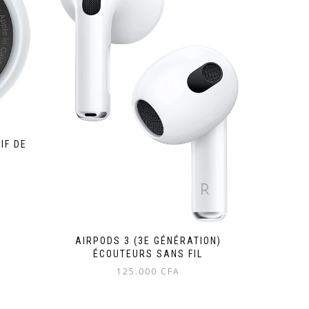
IF DE
Le
Le
prix
prix
initial
actuel
était :
est :
30.000 CFA.
25.000 CFA.
AIRPODS 3 (3E GÉNÉRATION)
ÉCOUTEURS SANS FIL
125.000
CFA