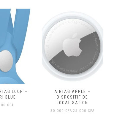
RTAG LOOP –
AIRTAG APPLE –
AIRTAG
RI BLUE
DISPOSITIF DE
LOCALISATION
000
CFA
Le
Le
30.000
CFA
25.000
CFA
prix
prix
initial
actuel
était :
est :