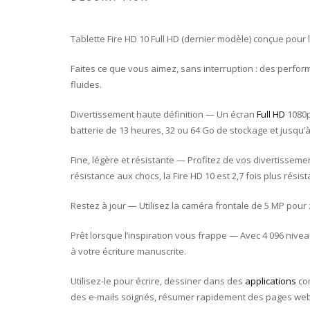
Tablette Fire HD 10 Full HD (dernier modèle) conçue pour
Faites ce que vous aimez, sans interruption : des perfo
fluides.
Divertissement haute définition — Un écran
Full HD
1080p
batterie de 13 heures, 32 ou 64 Go de stockage et jusqu
Fine, légère et résistante — Profitez de vos divertisseme
résistance aux chocs, la Fire HD 10 est 2,7 fois plus rési
Restez à jour — Utilisez la caméra frontale de 5 MP pour
Prêt lorsque l’inspiration vous frappe — Avec 4 096 nive
à votre écriture manuscrite.
Utilisez-le pour écrire, dessiner dans des
applications
com
des e-mails soignés, résumer rapidement des pages web 