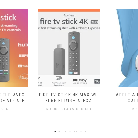
K FHD AVEC
FIRE TV STICK 4K MAX WI-
APPLE AI
DE VOCALE
FI 6E HDR10+ ALEXA
CAP
Le
Le
0
CFA
50.000
CFA
45.000
CFA
15.
prix
prix
initial
actuel
était :
est :
50.000 CFA.
45.000 CFA.