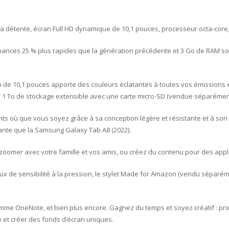
 la détente, écran Full HD dynamique de 10,1 pouces, processeur octa-core
rmances 25 % plus rapides que la génération précédente et 3 Go de RAM so
 de 10,1 pouces apporte des couleurs éclatantes à toutes vos émissions 
’à 1 To de stockage extensible avec une carte micro-SD (vendue séparémen
nts où que vous soyez grâce à sa conception légère et résistante et à son 
stante que la Samsung Galaxy Tab A8 (2022).
 zoomer avec votre famille et vos amis, ou créez du contenu pour des appl
aux de sensibilité à la pression, le stylet Made for Amazon (vendu séparém
me OneNote, et bien plus encore.
Gagnez du temps et soyez créatif : prof
et créer des fonds d’écran uniques.