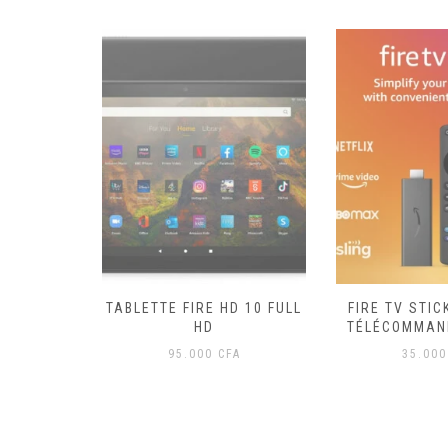
UR POUR
TABLETTE FIRE HD 10 FULL
FIRE TV STIC
, MAISON
HD
TÉLÉCOMMAN
Le
000
CFA
95.000
CFA
35.00
prix
l
actuel
:
est :
00 CFA.
65.000 CFA.