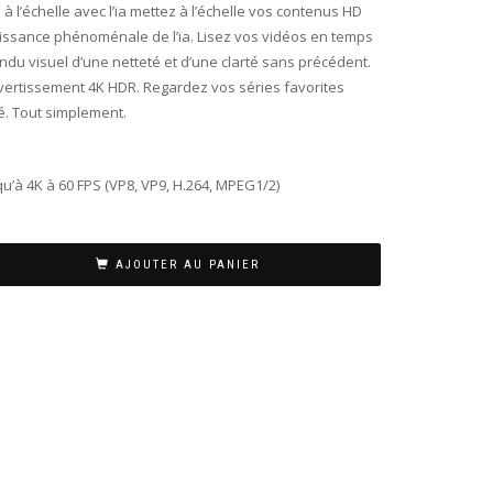
l’échelle avec l’ia mettez à l’échelle vos contenus HD
puissance phénoménale de l’ia. Lisez vos vidéos en temps
endu visuel d’une netteté et d’une clarté sans précédent.
ivertissement 4K HDR. Regardez vos séries favorites
é. Tout simplement.
u’à 4K à 60 FPS (VP8, VP9, ​​H.264, MPEG1/2)
AJOUTER AU PANIER