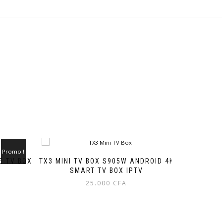
Promo !
E TV BOX
TX3 MINI TV BOX S905W ANDROID 4K
SMART TV BOX IPTV
25.000
CFA
Le
Le
prix
prix
initial
actuel
était :
est :