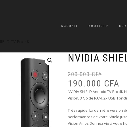
ACCUEIL
BOUTIQUE
BOX
HIELD TV Pro 4K
NVIDIA SHIE
200.000
CFA
190.000
CFA
NVIDIA SHIELD Android TV Pro 4K 
Vision, 3 Go de RAM, 2x USB, Fonct
Très rapide. La dernière version d
performances de votre Shield jusq
Vision Amos Donnez vie à votre h