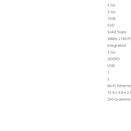
‎3 Go
‎3 Go
‎7200
‎SSD
‎Solid State
‎3840x 2160 P
‎Integrated
‎3 Go
‎GDDR3
‎USB
‎1
‎2
‎Wi-Fi, Ethern
‎15.9 x 9.8 x 
‎250 Gramme