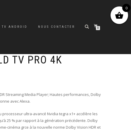
0
 TV ANDROID
NOUS CONTACTER
0
LD TV PRO 4K
Le
Le
prix
prix
initial
actuel
HDR Streaming Media Player; Hautes performances, Dolby
était :
est :
ionne avec Alexa.
200.000 CFA.
190.000 CFA.
u processeur ultra-avancé Nvidia tegra x1+ accélère les
u’à 25 % par rapport à la génération précédente. Dolby
ome-cinéma grce à la nouvelle norme Dolby Vision HDR et