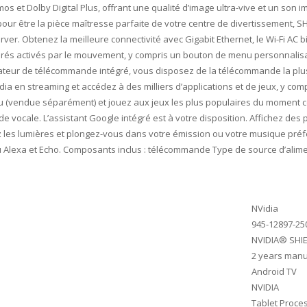
s et Dolby Digital Plus, offrant une qualité d’image ultra-vive et un son 
pour être la pièce maîtresse parfaite de votre centre de divertissement, S
Server. Obtenez la meilleure connectivité avec Gigabit Ethernet, le Wi-Fi A
irés activés par le mouvement, y compris un bouton de menu personnalisab
teur de télécommande intégré, vous disposez de la télécommande la plus a
ia en streaming et accédez à des milliers d’applications et de jeux, y com
jeu (vendue séparément) et jouez aux jeux les plus populaires du moment
vocale. L’assistant Google intégré est à votre disposition. Affichez des p
ez les lumières et plongez-vous dans votre émission ou votre musique préfé
lexa et Echo. Composants inclus : télécommande Type de source d’alimenta
‎NVidia
‎945-12897-25
‎NVIDIA® SHI
‎2 years man
‎Android TV
‎NVIDIA
‎Tablet Proce