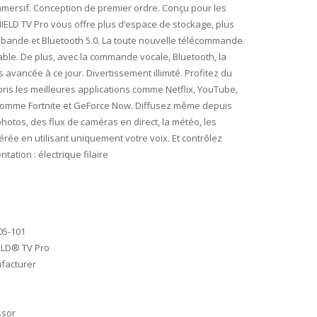
immersif. Conception de premier ordre. Conçu pour les
HIELD TV Pro vous offre plus d’espace de stockage, plus
C bibande et Bluetooth 5.0. La toute nouvelle télécommande
le. De plus, avec la commande vocale, Bluetooth, la
vancée à ce jour. Divertissement illimité. Profitez du
pris les meilleures applications comme Netflix, YouTube,
 comme Fortnite et GeForce Now. Diffusez même depuis
hotos, des flux de caméras en direct, la météo, les
rée en utilisant uniquement votre voix. Et contrôlez
tion : électrique filaire
05-101
ELD® TV Pro
ufacturer
ssor