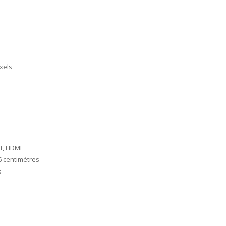
ixels
et, HDMI
2.6 centimètres
s