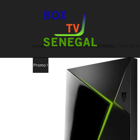
Accueil
/
BOX TV ANDROID AU SENEGAL
/ NVIDIA S
Promo !