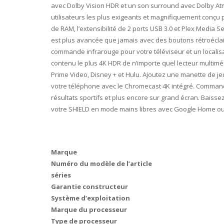
avec Dolby Vision HDR et un son surround avec Dolby Atmo
utilisateurs les plus exigeants et magnifiquement conçu 
de RAM, l’extensibilité de 2 ports USB 3.0 et Plex Media 
est plus avancée que jamais avec des boutons rétroécla
commande infrarouge pour votre téléviseur et un localisa
contenu le plus 4K HDR de n’importe quel lecteur multiméd
Prime Video, Disney + et Hulu. Ajoutez une manette de 
votre téléphone avec le Chromecast 4K intégré. Commande 
résultats sportifs et plus encore sur grand écran. Baiss
votre SHIELD en mode mains libres avec Google Home ou A
Marque
Numéro du modèle de l’article
séries
Garantie constructeur
Système d’exploitation
Marque du processeur
Type de processeur