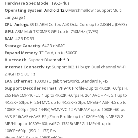
Hardware Spec Model
: T95Z-Plus
Operating System
:
Android 12.0
Marshmallow ( Support Multi
Language )
CPU
:
Amlogic
S912 ARM Cortex-A53 Octa Core up to 2.0GH z (DVFS)
GPU
: ARM Mali-T820MP3 GPU up to 750MHz (DVFS)
RAM
: 4GB DDR3
Storage Capacity
: 64GB eMMC
Expand Memory
: TF Card, up to 500GB
Bluetooth
: Support
Bluetooth 5.0
Internet Connectivity
: Support 802.11 b/g/n Dual channel Wi-Fi
2.4GH z/ 5.0GH z
LAN Ethernet
: 1000M (Gigabit network), Standard RJ-45
Support Decoder Format
: VP9-10 Profile-2 up to 4Kx2K~60fps H.
265 HEVCMP-10~L 5.1 up to 4Kx2K~60fps H. 264 AVC HP~L 5.1 up to
4Kx2K~60fps H. 264 MVC up to 4Kx2K~30fps MPEG-4 ASP~L5 up to
1080P~60fps (ISO-14496) WMV/VC-1 5P/MP/AP up to 1080P~60fps
AVS-P16(AVS+)/AVS-P2 jiZhun Profile up to 1080P~60fps MPEG-2
MP/HL up to 1080P~60fps(ISO-13818) MPEG-1 MP/HL up to
1080P~60fps(ISO-11172) Real
Video 8/9/10 up to 1080P~60fps