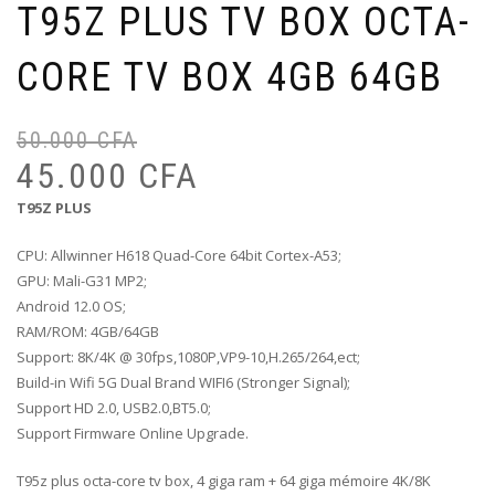
T95Z PLUS TV BOX OCTA-
CORE TV BOX 4GB 64GB
50.000
CFA
Le
Le
pr
pr
45.000
CFA
ini
ac
T95Z PLUS
éta
est
50
45
CPU: Allwinner H618 Quad-Core 64bit Cortex-A53;
GPU: Mali-G31 MP2;
Android 12.0 OS;
RAM/ROM: 4GB/64GB
Support: 8K/4K @ 30fps,1080P,VP9-10,H.265/264,ect;
Build-in Wifi 5G Dual Brand WIFI6 (Stronger Signal);
Support HD 2.0, USB2.0,BT5.0;
Support Firmware Online Upgrade.
T95z plus octa-core tv box, 4 giga ram + 64 giga mémoire 4K/8K