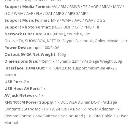
Support Media Format
: AVI / RM / RMVB / TS / VOB / MKV / MOV /
ISO / WMV / AAF / FLV / DAT / MPG / MPEG/ MP4
Support Music Format
: MP3 / WMA / AAC / WAV / OGG
Support Photo Format
: JPEG / BMP / GIF / PNG / TIFF
Network Function
: KODI (XBMC), Youtube, Film
On Live TV, SHOW BOX, NETFLIX, Skype, Facebook, Online Movies, etc
Power Device
: Input 100/240V
Output 5V-2A Net Weight
: 160g
Dimensions Size
: 115mm x 115mm x 22mm Package Weight 650g
Interface HDMI Out
: 1 x HDMI 2.0 to support maximum 4Kx2K
output
USB Port
: 2 x
USB Host AV Port
: 1 x
AV Jack Network
: 1 x
RJ45 1000M Power Supply
: 1 x DC 5V/2A 3.5 mm DC-in Package
Contents ( Standard ) 1 x T95Z-Plus TV Box 1 x Power Adapter 1 x
Remote Control ( AAA Batteries Not included ) 1 x HDMI Cable 1 x User
Manual