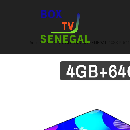
Accueil
/
BOX TV ANDROID AU SENEGAL
/ X88 PRO10