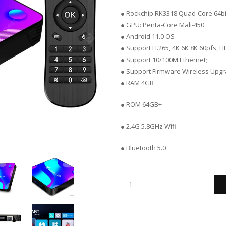
● Rockchip RK3318 Quad-Core 64bi
● GPU: Penta-Core Mali-450
● Android 11.0 OS
● Support H.265, 4K 6K 8K 60pfs, H
● Support 10/100M Ethernet;
● Support Firmware Wireless Upgr
● RAM 4GB
● ROM 64GB+
● 2.4G 5.8GHz Wifi
● Bluetooth 5.0