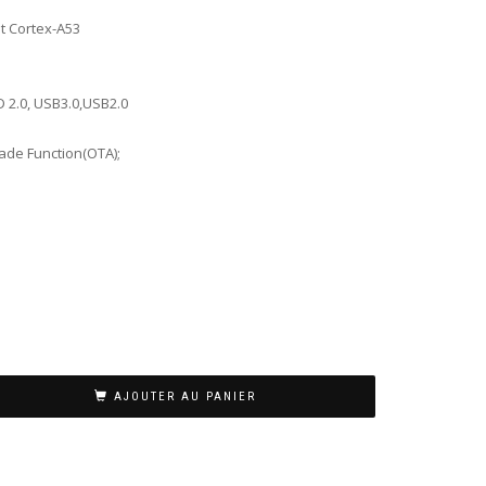
t Cortex-A53
D 2.0, USB3.0,USB2.0
ade Function(OTA);
AJOUTER AU PANIER