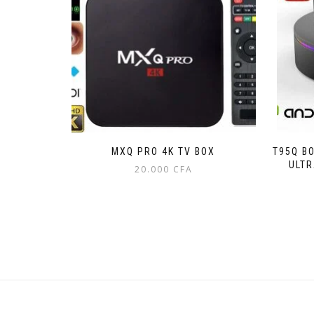
MXQ PRO 4K TV BOX
T95Q B
ULTR
20.000
CFA