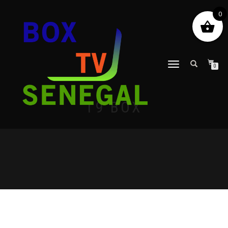
0
DÉPLIER
0
LA
NAVIGATION
T9 BOX