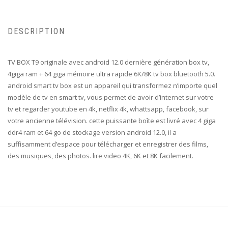
DESCRIPTION
TV BOX T9 originale avec android 12.0 dernière génération box tv,
4giga ram + 64 giga mémoire ultra rapide 6K/8K tv box bluetooth 5.0.
android smart tv box est un appareil qui transformez n’importe quel
modèle de tv en smart tv, vous permet de avoir d’internet sur votre
tv et regarder youtube en 4k, netflix 4k, whattsapp, facebook, sur
votre ancienne télévision. cette puissante boîte est livré avec 4 giga
ddr4 ram et 64 go de stockage version android 12.0, il a
suffisamment d’espace pour télécharger et enregistrer des films,
des musiques, des photos. lire video 4K, 6K et 8K facilement.