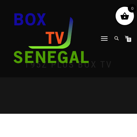
0
DÉPLIER
0
LA
NAVIGATION
T95Z PLUS BOX TV