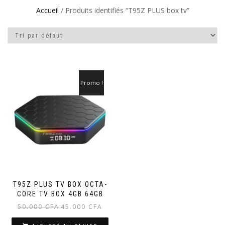
Accueil
/ Produits identifiés “T95Z PLUS box tv”
Promo !
T95Z PLUS TV BOX OCTA-
CORE TV BOX 4GB 64GB
Le
Le
50.000
CFA
45.000
CFA
prix
prix