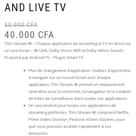
AND LIVE TV
50.000
CFA
Le
Le
pr
pr
40.000
CFA
ini
ac
TiVo Stream 4K – Chaque application de streaming et TV en direct sur
éta
est
un seul écran – 4K UHD, Dolby Vision HDR et Dolby Atmos Sound –
50
40
Propulsé par Android TV – Plug-in Smart TV.
Plus de changement d’application.
Oubliez d’apprendre
à naviguer sur un nouvel écran avec chaque
application.
TiVo Stream 4K permet un emplacement
centralisé pour la recherche, la navigation et la création
de listes de surveillance dans toutes vos applications.
Un seul endroit pour toutes vos applications de
streaming préférées.
TiVo Stream 4K comprend Netflix,
Prime Video, Disney+, Peacock et bien d’autres, pour
que vous puissiez accéder rapidement à vos
émissions.