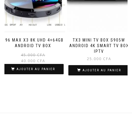
H96 MAX X3 8K UHD 4+64GB
TX3 MINI TV BOX S905W
ANDROID TV BOX
ANDROID 4K SMART TV BOX
IPTV
Le
Le
45.000
CFA
25.000
CFA
prix
prix
40.000
CFA
initial
actuel
AJOUTER AU PANIER
AJOUTER AU PANIER
était :
est :
45.000 CFA.
40.000 CFA.