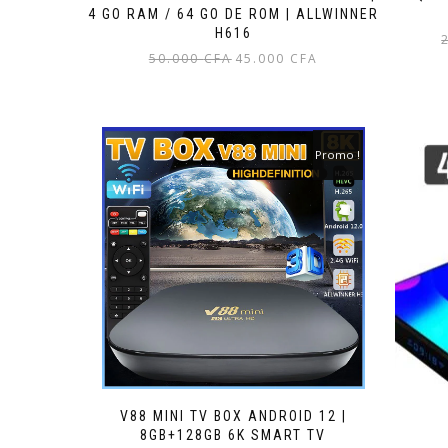
4 GO RAM / 64 GO DE ROM | ALLWINNER
H616
Le
Le
50.000
CFA
45.000
CFA
prix
prix
initial
actuel
était :
est :
50.000 CFA.
45.000 CFA.
Promo !
V88 MINI TV BOX ANDROID 12 |
8GB+128GB 6K SMART TV