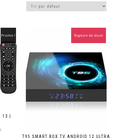
Promo !
Rupture de stock
Promo !
 13 |
Le
A
prix
T95 SMART BOX TV ANDROID 12 ULTRA