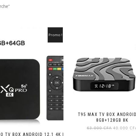
rche”
Promo !
T95 MAX TV BOX ANDROID
8GB+128GB 8K
Le
63.000
CFA
40.000
CF
prix
O TV BOX ANDROID 12.1 4K |