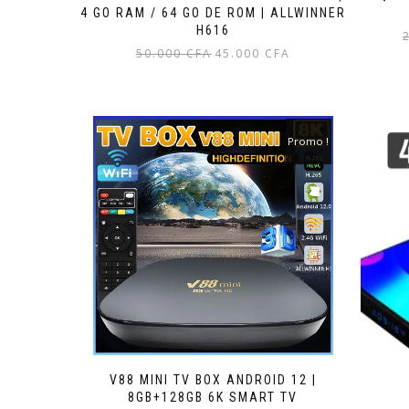
4 GO RAM / 64 GO DE ROM | ALLWINNER
H616
Le
Le
50.000
CFA
45.000
CFA
prix
prix
initial
actuel
était :
est :
50.000 CFA.
45.000 CFA.
Promo !
V88 MINI TV BOX ANDROID 12 |
8GB+128GB 6K SMART TV