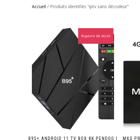
Accueil
/ Produits identifiés “iptv sans décodeur”
Rupture de stock
Promo !
B95+ ANDROID 11 TV BOX 8K PENDOO |
MXQ PR