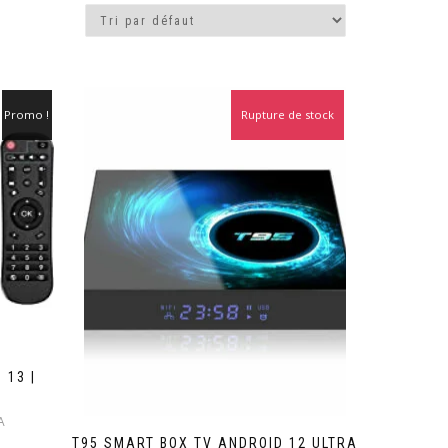
Promo !
Rupture de stock
Promo !
 13 |
Le
A
prix
T95 SMART BOX TV ANDROID 12 ULTRA