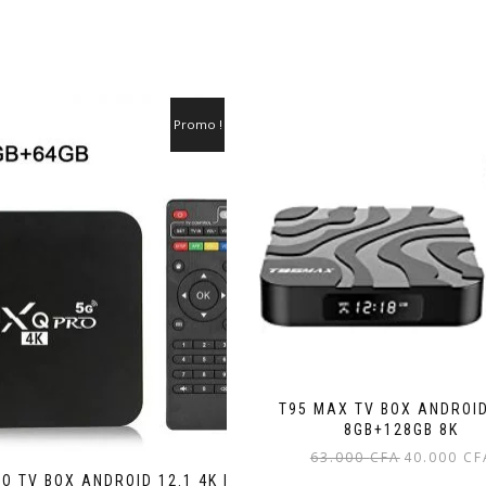
Promo !
T95 MAX TV BOX ANDROID
8GB+128GB 8K
Le
63.000
CFA
40.000
CF
prix
O TV BOX ANDROID 12.1 4K |