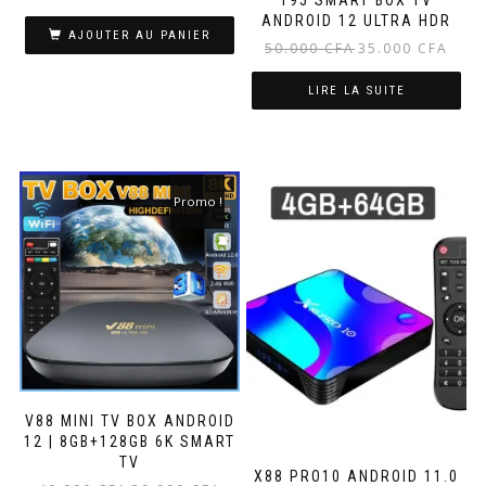
prix
prix
ANDROID 12 ULTRA HDR
initial
actuel
AJOUTER AU PANIER
Le
Le
50.000
CFA
35.000
CFA
était :
est :
prix
prix
63.000 CFA.
40.000 CFA.
initial
actuel
LIRE LA SUITE
était :
est :
50.000 CFA.
35.000
Promo !
V88 MINI TV BOX ANDROID
12 | 8GB+128GB 6K SMART
TV
X88 PRO10 ANDROID 11.0