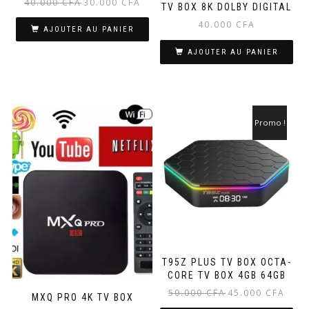
Le
Le
40.000
CFA
30.000
CFA
TV BOX 8K DOLBY DIGITAL
prix
prix
40.000
CFA
initial
actuel
AJOUTER AU PANIER
était :
est :
AJOUTER AU PANIER
40.000 CFA.
30.000 CFA.
Promo !
T95Z PLUS TV BOX OCTA-
CORE TV BOX 4GB 64GB
Le
Le
50.000
CFA
45.000
CFA
MXQ PRO 4K TV BOX
prix
prix