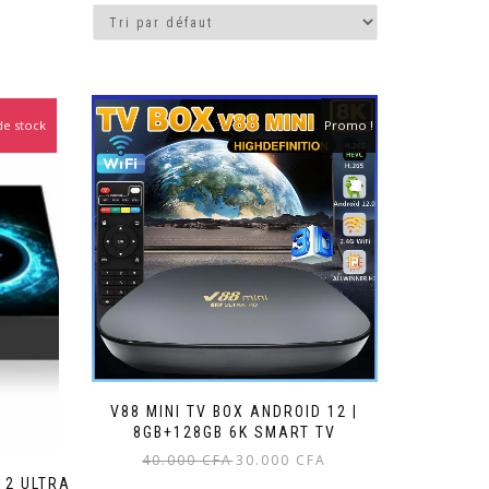
de stock
Promo !
Promo !
V88 MINI TV BOX ANDROID 12 |
8GB+128GB 6K SMART TV
Le
Le
40.000
CFA
30.000
CFA
prix
prix
12 ULTRA