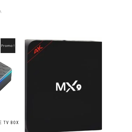
initial
actuel
était :
est :
Le
A
40.000 CFA.
30.000 CFA.
prix
actuel
est :
35.000 CFA.
Promo !
E TV BOX