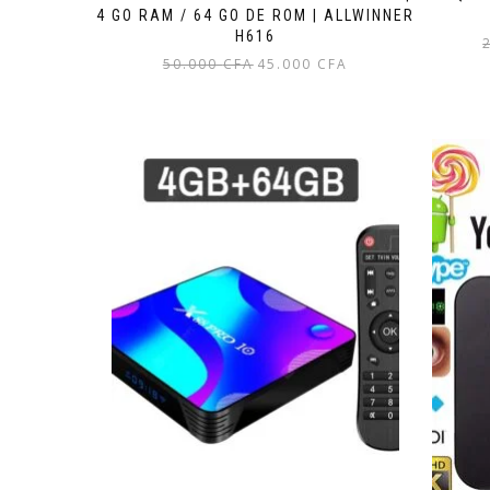
4 GO RAM / 64 GO DE ROM | ALLWINNER
H616
Le
Le
50.000
CFA
45.000
CFA
prix
prix
initial
actuel
était :
est :
50.000 CFA.
45.000 CFA.