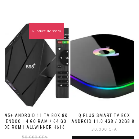
Rupture de stock
Promo !
B95+ ANDROID 11 TV BOX 8K
Q PLUS SMART TV BOX
PENDOO | 4 GO RAM / 64 GO
ANDROID 11.0 4GB / 32GB 8K
DE ROM | ALLWINNER H616
30.000
CFA
Le
Le
50.000
CFA