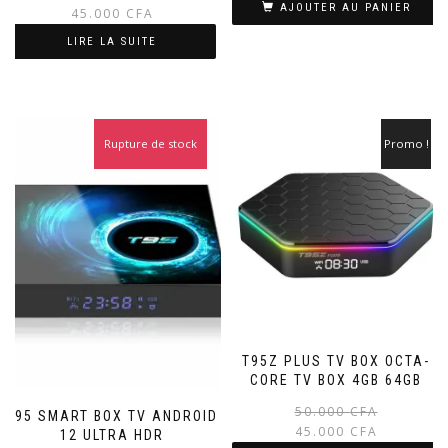
AJOUTER AU PANIER
prix
prix
45.000
CFA
initial
actuel
LIRE LA SUITE
était :
est :
50.000 CFA.
45.000 CFA.
Rupture de stock
Promo !
Promo !
T95Z PLUS TV BOX OCTA-
CORE TV BOX 4GB 64GB
50.000
CFA
T95 SMART BOX TV ANDROID
45.000
CFA
12 ULTRA HDR