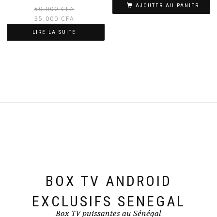
AJOUTER AU PANIER
Le
Le
50.000
CFA
prix
prix
35.000
CFA
initial
actuel
LIRE LA SUITE
était :
est :
50.000 CFA.
35.000 CFA.
BOX TV ANDROID
EXCLUSIFS SENEGAL
Box TV puissantes au Sénégal