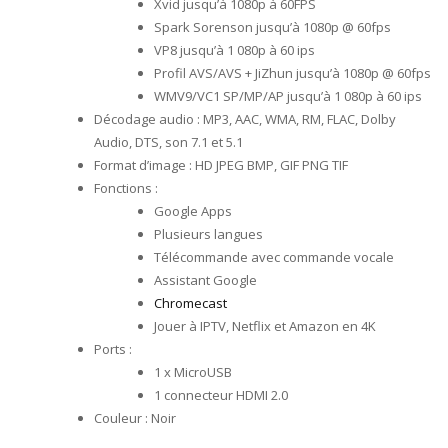
Xvid jusqu’à 1080p à 60FPS
Spark Sorenson jusqu’à 1080p @ 60fps
VP8 jusqu’à 1 080p à 60 ips
Profil AVS/AVS + JiZhun jusqu’à 1080p @ 60fps
WMV9/VC1 SP/MP/AP jusqu’à 1 080p à 60 ips
Décodage audio : MP3, AAC, WMA, RM, FLAC, Dolby
Audio, DTS, son 7.1 et 5.1
Format d’image : HD JPEG BMP, GIF PNG TIF
Fonctions :
Google Apps
Plusieurs langues
Télécommande avec commande vocale
Assistant Google
Chromecast
Jouer à IPTV, Netflix et Amazon en 4K
Ports :
1 x MicroUSB
1 connecteur HDMI 2.0
Couleur : Noir