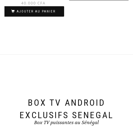
prix
prix
40.000
CFA
initial
actuel
AJOUTER AU PANIER
était :
est :
45.000 CFA.
40.000 CFA.
BOX TV ANDROID
EXCLUSIFS SENEGAL
Box TV puissantes au Sénégal