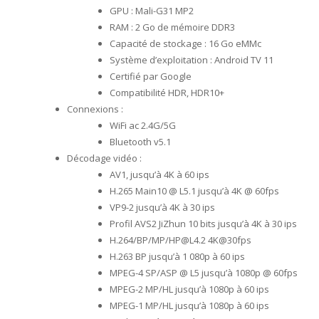
GPU : Mali-G31 MP2
RAM : 2 Go de mémoire DDR3
Capacité de stockage : 16 Go eMMc
Système d’exploitation : Android TV 11
Certifié par Google
Compatibilité HDR, HDR10+
Connexions :
WiFi ac 2.4G/5G
Bluetooth v5.1
Décodage vidéo :
AV1, jusqu’à 4K à 60 ips
H.265 Main10 @ L5.1 jusqu’à 4K @ 60fps
VP9-2 jusqu’à 4K à 30 ips
Profil AVS2 JiZhun 10 bits jusqu’à 4K à 30 ips
H.264/BP/MP/HP@L4.2 4K@30fps
H.263 BP jusqu’à 1 080p à 60 ips
MPEG-4 SP/ASP @ L5 jusqu’à 1080p @ 60fps
MPEG-2 MP/HL jusqu’à 1080p à 60 ips
MPEG-1 MP/HL jusqu’à 1080p à 60 ips