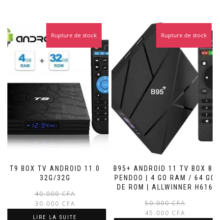
Rupture de stock
Promo !
Rupture de stock
Promo !
T9 BOX TV ANDROID 11.0
B95+ ANDROID 11 TV BOX 8K
32G/32G
PENDOO | 4 GO RAM / 64 GO
DE ROM | ALLWINNER H616
Le
Le
40.000
CFA
prix
prix
50.000
CFA
30.000
CFA
initial
actuel
45.000
CFA
LIRE LA SUITE