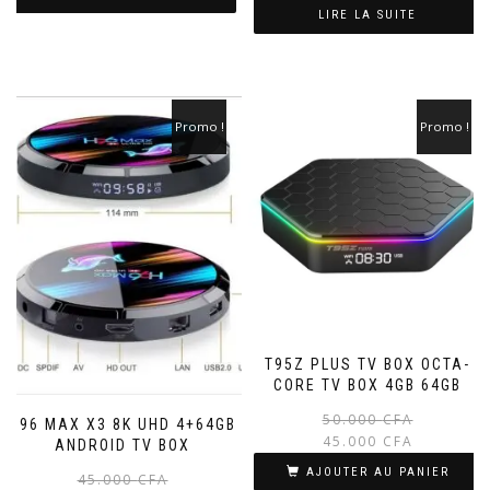
était :
est :
LIRE LA SUITE
40.000 CFA.
30.000 CFA.
Promo !
Promo !
T95Z PLUS TV BOX OCTA-
CORE TV BOX 4GB 64GB
50.000
CFA
H96 MAX X3 8K UHD 4+64GB
45.000
CFA
ANDROID TV BOX
AJOUTER AU PANIER
Le
Le
45.000
CFA